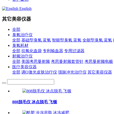
English
其它美容仪器
全部
臭氧治疗仪
全部
基础型臭氧 蓝氧
智能型臭氧 蓝氧
全能型臭氧 蓝氧
臭氧耗材
全部
抗氧化血袋
专利输血器
专用过滤器
射频治疗仪
全部
美国考思曼射频
考思曼射频套管针
考思曼射频电极
医疗美容仪器
全部
调Q激光皮肤治疗仪
强脉冲光治疗仪
其它美容仪器
808脱毛仪 冰点脱毛 飞顿