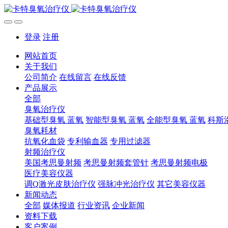
登录
注册
网站首页
关于我们
公司简介
在线留言
在线反馈
产品展示
全部
臭氧治疗仪
基础型臭氧 蓝氧
智能型臭氧 蓝氧
全能型臭氧 蓝氧
科斯
臭氧耗材
抗氧化血袋
专利输血器
专用过滤器
射频治疗仪
美国考思曼射频
考思曼射频套管针
考思曼射频电极
医疗美容仪器
调Q激光皮肤治疗仪
强脉冲光治疗仪
其它美容仪器
新闻动态
全部
媒体报道
行业资讯
企业新闻
资料下载
客户案例