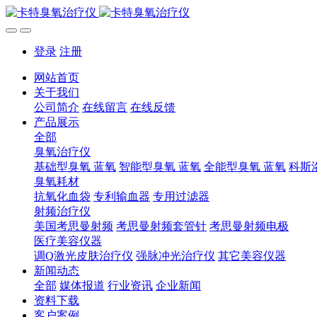
登录
注册
网站首页
关于我们
公司简介
在线留言
在线反馈
产品展示
全部
臭氧治疗仪
基础型臭氧 蓝氧
智能型臭氧 蓝氧
全能型臭氧 蓝氧
科斯
臭氧耗材
抗氧化血袋
专利输血器
专用过滤器
射频治疗仪
美国考思曼射频
考思曼射频套管针
考思曼射频电极
医疗美容仪器
调Q激光皮肤治疗仪
强脉冲光治疗仪
其它美容仪器
新闻动态
全部
媒体报道
行业资讯
企业新闻
资料下载
客户案例