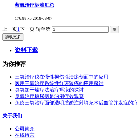
蓝氧治疗标准汇总
176.88 kb
2018-08-07
上一页
1
下一页
转至第
加载更多
资料下载
为你推荐
三氧治疗仪在慢性损伤性溃疡创面中的应用
医用三氧治疗系统性红斑狼疮的应用探讨
臭氧加干燥疗法治疗褥疮的探讨
臭氧治疗糖尿病足59例疗效观察
免疫三氧治疗面部透明质酸注射填充术后血管并发症的疗
关于我们
公司简介
在线留言