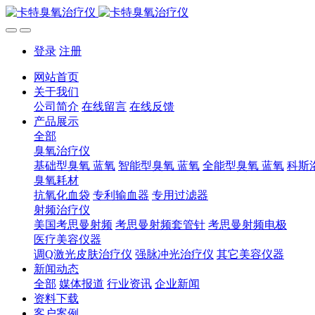
登录
注册
网站首页
关于我们
公司简介
在线留言
在线反馈
产品展示
全部
臭氧治疗仪
基础型臭氧 蓝氧
智能型臭氧 蓝氧
全能型臭氧 蓝氧
科斯
臭氧耗材
抗氧化血袋
专利输血器
专用过滤器
射频治疗仪
美国考思曼射频
考思曼射频套管针
考思曼射频电极
医疗美容仪器
调Q激光皮肤治疗仪
强脉冲光治疗仪
其它美容仪器
新闻动态
全部
媒体报道
行业资讯
企业新闻
资料下载
客户案例