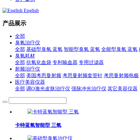
English
产品展示
全部
臭氧治疗仪
全部
基础型臭氧 蓝氧
智能型臭氧 蓝氧
全能型臭氧 蓝氧
臭氧耗材
全部
抗氧化血袋
专利输血器
专用过滤器
射频治疗仪
全部
美国考思曼射频
考思曼射频套管针
考思曼射频电极
医疗美容仪器
全部
调Q激光皮肤治疗仪
强脉冲光治疗仪
其它美容仪器
卡特蓝氧智能型 三氧