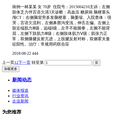
病例一林某某 女 70岁 住院号：2015004210主诉：左侧
肢体乏力伴言语欠清3天诊断：高血压 糖尿病 脑梗塞头
颅CT：右侧脑室旁多发脑梗塞，脑萎缩。入院查体：强
哭，言语欠流利，左侧鼻唇沟变浅，伸舌左偏。左侧上
肢近端肌力Ⅲ级，远端Ⅰ级，左手不能握拳，左腕不能背
屈，左侧下肢肌力Ⅲ级；右侧肢体肌力Ⅴ级；肌张力正
常，双侧膝腱反射亢进，上肢腱反射对称，双侧霍夫曼
征阳性。治疗：常规用药联合应
2018-08-22
444
上一页
1
2
下一页
转至第
加载更多
新闻动态
媒体报道
行业资讯
企业新闻
为您推荐