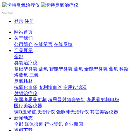
登录
注册
网站首页
关于我们
公司简介
在线留言
在线反馈
产品展示
全部
臭氧治疗仪
基础型臭氧 蓝氧
智能型臭氧 蓝氧
全能型臭氧 蓝氧
科斯
洛蓝氧 三氧
臭氧耗材
抗氧化血袋
专利输血器
专用过滤器
射频治疗仪
美国考思曼射频
考思曼射频套管针
考思曼射频电极
医疗美容仪器
调Q激光皮肤治疗仪
强脉冲光治疗仪
其它美容仪器
新闻动态
全部
媒体报道
行业资讯
企业新闻
资料下载