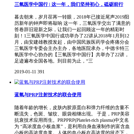
三氧医学中国行 | 这一年，我们坚持初心，砥砺前行
暮去朝来，岁月荏苒一转眼，2018年已接近尾声2019阳
历新年的钟声即将敲响 这一年，三氧医学交出了满意的
答卷辞旧迎新之际，让我们一起回顾这一年的精彩时
刻！1三氧医学中国行成功举办了22讲从2018年1月到12
月，由安建雄教授发起，由中国民族医药学会疼痛分会
三氧医学专委会主办主办，各地医院承办，中德卡特三
氧医学中心协办的【三氧医学中国行】共举办了22讲，
足迹遍布全国各地。到目前为止，“三
2019-01-11
391
蓝氧与PRP注射技术的联合使用
随着年龄的增长，皮肤内胶原蛋白和弹力纤维的含量不
断流失，色斑、皱纹、眼袋相继出现。 于是，PRP美容
抗衰技术应用而生。PRPPRP(Platelet-rich plasma)中文名
为 “高浓度血小板血浆”，是利用自身血液制作的富含血
小板的高浓度血浆。人体的血小板在高浓度的状态下，