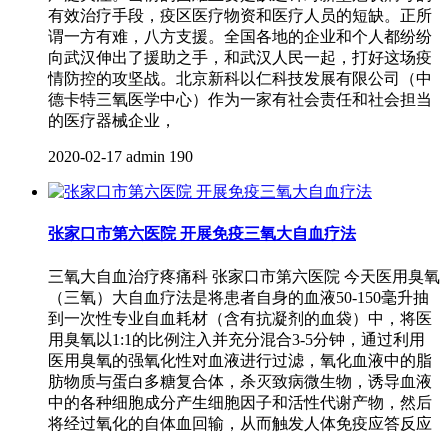
有效治疗手段，疫区医疗物资和医疗人员的短缺。正所
谓一方有难，八方支援。全国各地的企业和个人都纷纷
向武汉伸出了援助之手，和武汉人民一起，打好这场疫
情防控的攻坚战。北京新科以仁科技发展有限公司（中
德卡特三氧医学中心）作为一家有社会责任和社会担当
的医疗器械企业，
2020-02-17
admin
190
张家口市第六医院 开展免疫三氧大自血疗法
三氧大自血治疗疼痛科 张家口市第六医院 今天医用臭氧
（三氧）大自血疗法是将患者自身的血液50-150毫升抽
到一次性专业自血耗材（含有抗凝剂的血袋）中，将医
用臭氧以1:1的比例注入并充分混合3-5分钟，通过利用
医用臭氧的强氧化性对血液进行过滤，氧化血液中的脂
肪物质与蛋白多糖复合体，杀灭致病微生物，诱导血液
中的各种细胞成分产生细胞因子和活性代谢产物，然后
将经过氧化的自体血回输，从而触发人体免疫应答反应