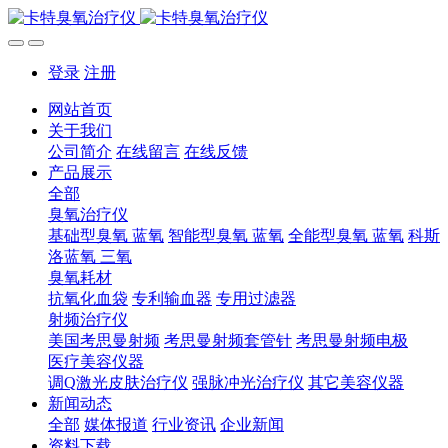
登录
注册
网站首页
关于我们
公司简介
在线留言
在线反馈
产品展示
全部
臭氧治疗仪
基础型臭氧 蓝氧
智能型臭氧 蓝氧
全能型臭氧 蓝氧
科斯
洛蓝氧 三氧
臭氧耗材
抗氧化血袋
专利输血器
专用过滤器
射频治疗仪
美国考思曼射频
考思曼射频套管针
考思曼射频电极
医疗美容仪器
调Q激光皮肤治疗仪
强脉冲光治疗仪
其它美容仪器
新闻动态
全部
媒体报道
行业资讯
企业新闻
资料下载