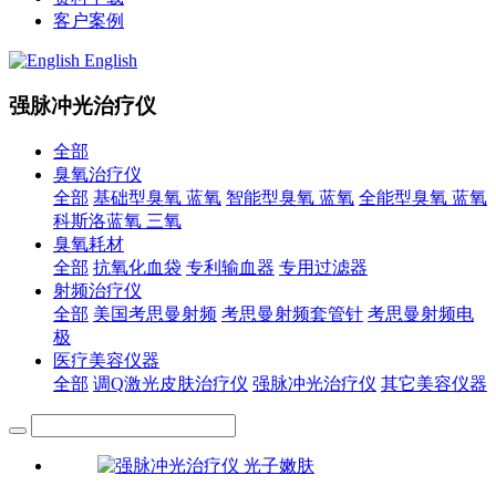
客户案例
English
强脉冲光治疗仪
全部
臭氧治疗仪
全部
基础型臭氧 蓝氧
智能型臭氧 蓝氧
全能型臭氧 蓝氧
科斯洛蓝氧 三氧
臭氧耗材
全部
抗氧化血袋
专利输血器
专用过滤器
射频治疗仪
全部
美国考思曼射频
考思曼射频套管针
考思曼射频电
极
医疗美容仪器
全部
调Q激光皮肤治疗仪
强脉冲光治疗仪
其它美容仪器