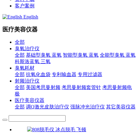
客户案例
English
医疗美容仪器
全部
臭氧治疗仪
全部
基础型臭氧 蓝氧
智能型臭氧 蓝氧
全能型臭氧 蓝氧
科斯洛蓝氧 三氧
臭氧耗材
全部
抗氧化血袋
专利输血器
专用过滤器
射频治疗仪
全部
美国考思曼射频
考思曼射频套管针
考思曼射频电
极
医疗美容仪器
全部
调Q激光皮肤治疗仪
强脉冲光治疗仪
其它美容仪器