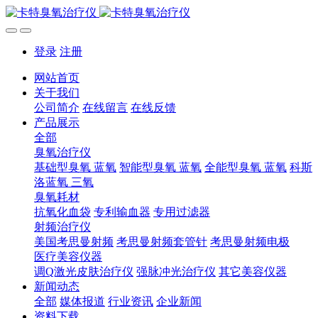
登录
注册
网站首页
关于我们
公司简介
在线留言
在线反馈
产品展示
全部
臭氧治疗仪
基础型臭氧 蓝氧
智能型臭氧 蓝氧
全能型臭氧 蓝氧
科斯
洛蓝氧 三氧
臭氧耗材
抗氧化血袋
专利输血器
专用过滤器
射频治疗仪
美国考思曼射频
考思曼射频套管针
考思曼射频电极
医疗美容仪器
调Q激光皮肤治疗仪
强脉冲光治疗仪
其它美容仪器
新闻动态
全部
媒体报道
行业资讯
企业新闻
资料下载